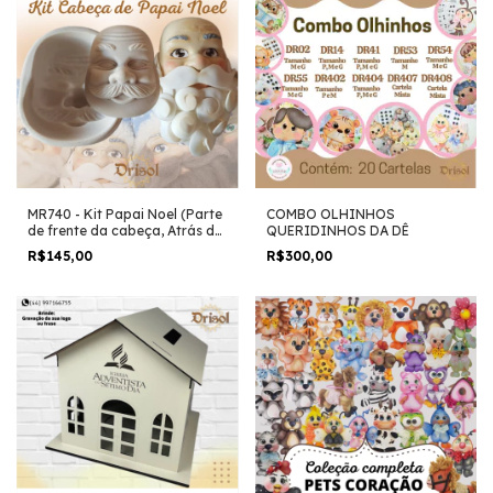
MR740 - Kit Papai Noel (Parte
COMBO OLHINHOS
de frente da cabeça, Atrás da
QUERIDINHOS DA DÊ
cabeça/Corpo e Gabarito
R$145,00
R$300,00
para Barbas) - Modeladores
em Resina