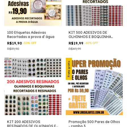
100 Etiquetas Adesivas
KIT 500 ADESIVOS DE
Recortadas a prova d' água
OLHINHOS E BOQUINHA
RECORTADOS E DIVERSOS
R$19,90
-
50
%
OFF
R$19,99
-
60
%
OFF
R$39,90
R$49,99
Frete grátis
KIT 200 ADESIVOS
Promoção 500 Pares de Olhos
RESINADOS DE OLHINHOS E
- combo 3