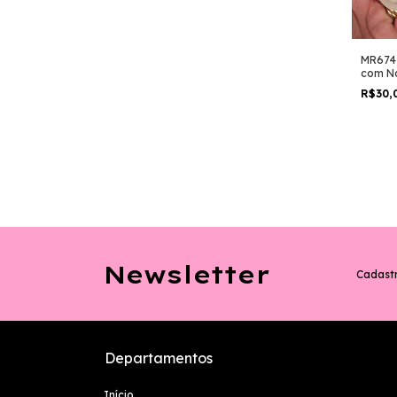
MR674
com Na
(Peque
R$30,
Model
Resina
Newsletter
Cadastr
Departamentos
Início