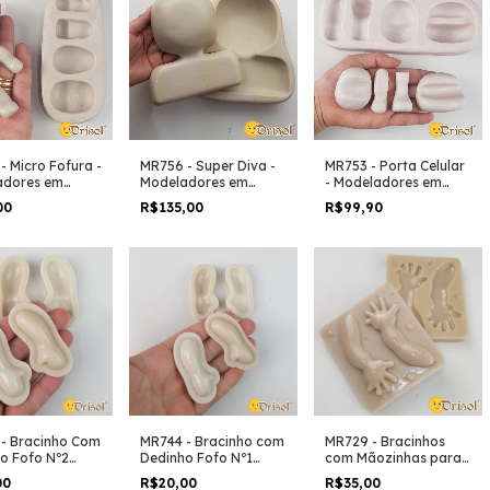
- Micro Fofura -
MR756 - Super Diva -
MR753 - Porta Celular
adores em
Modeladores em
- Modeladores em
Resina
Resina
00
R$135,00
R$99,90
- Bracinho Com
MR744 - Bracinho com
MR729 - Bracinhos
o Fofo Nº2
Dedinho Fofo Nº1
com Mãozinhas para
) -
(Pequeno) -
Bonecas (Pequeno) -
00
R$20,00
R$35,00