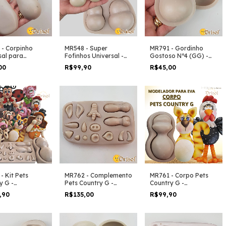
- Corpinho
MR548 - Super
MR791 - Gordinho
sal para
Fofinhos Universal -
Gostoso Nº4 (GG) -
as -
Modeladores em
Modeladores em
00
R$99,90
R$45,00
adores em
Resina
Resina
- Kit Pets
MR762 - Complemento
MR761 - Corpo Pets
y G -
Pets Country G -
Country G -
adores em
Modeladores em
Modeladores em
,90
R$135,00
R$99,90
Resina
Resina