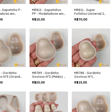
- Sapatinho P -
MR812 - Sapatinhos
MR811 - Super
adores em
PP - Modeladores em
Fofinhos Universal 2
Resina
tamanhos (G e GG) -
00
R$15,00
R$70,00
Modeladores em
Resina
- Gordinho
MR789 - Gordinho
MR788 - Gordinho
o Nº3 (Grande)
Gostoso Nº2 (Médio) -
Gostoso Nº1
ladores em
Modeladores em
(Pequeno) -
00
R$25,00
R$15,00
Resina
Modeladores em
Resina