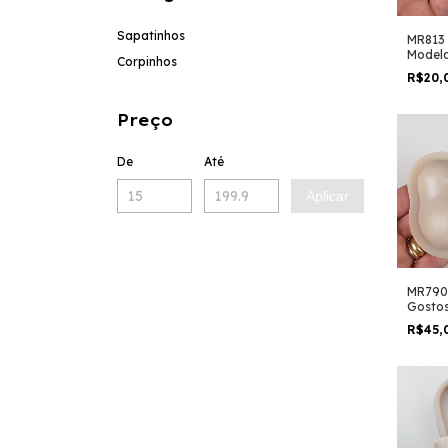
Sapatinhos
MR813 
Model
Corpinhos
Resina
R$20,
Preço
De
Até
Aplicar
MR790 
Gostos
- Mode
R$45,
Resina