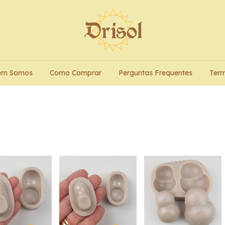
em Somos
Como Comprar
Perguntas Frequentes
Term