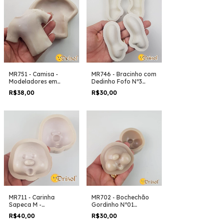
MR751 - Camisa -
MR746 - Bracinho com
Modeladores em
Dedinho Fofo Nº3
Resina
(Grande) -
R$38,00
R$30,00
Modeladores em
Resina
MR711 - Carinha
MR702 - Bochechão
Sapeca M -
Gordinho Nº01
Modeladores em
(Pequeno) -
R$40,00
R$30,00