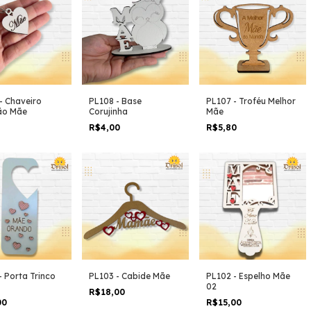
- Chaveiro
PL108 - Base
PL107 - Troféu Melhor
ão Mãe
Corujinha
Mãe
R$4,00
R$5,80
- Porta Trinco
PL103 - Cabide Mãe
PL102 - Espelho Mãe
02
R$18,00
00
R$15,00