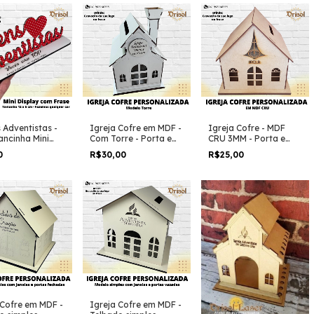
 Adventistas -
Igreja Cofre em MDF -
Igreja Cofre - MDF
ncinha Mini
Com Torre - Porta e
CRU 3MM - Porta e
y
Janela Abertas
Janela Abertas
0
R$30,00
R$25,00
 Cofre em MDF -
Igreja Cofre em MDF -