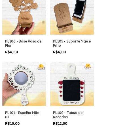
PL106 - Base Vaso de
PL105 - Suporte Mãe e
Flor
Filho
R$6,80
R$6,00
PL101 - Espelho Mãe
PL100 - Tabua de
01
Recados
R$15,00
R$12,50