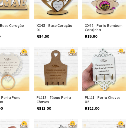
 Base Coração
XX43 - Base Coração
XX42 - Porta Bombom
01
Corujinha
0
R$4,50
R$3,80
- Porta Pano
PL112 - Tábua Porta
PL111 - Porta Chaves
ão
Chaves
02
00
R$12,00
R$12,00