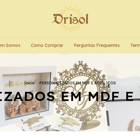
em Somos
Como Comprar
Perguntas Frequentes
Term
Início
.
PERSONALIZADOS EM MDF E ACRÍLICOS
ZADOS EM MDF E