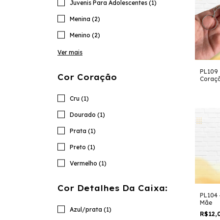
Juvenis Para Adolescentes (1)
Menina (2)
Menino (2)
Ver mais
PL109 
Cor Coração
Coraç
Cru (1)
Dourado (1)
Prata (1)
Preto (1)
Vermelho (1)
Cor Detalhes Da Caixa:
PL104 
Mãe
Azul/prata (1)
R$12,