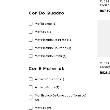
PL094 
Coruja
R$7,5
Cor Do Quadro
Mdf Branco (1)
Mdf Cru (1)
Mdf Pintado De Preto (1)
Mdf Pintado Dourado (1)
Mdf Pintado Prata (1)
PL089 
Coraç
Cor E Material:
R$28,
Acrilico Dourado (1)
Acrilico Prata (1)
Mdf Branco De Uma Lado(formica)
(2)
Mdf Cru (2)