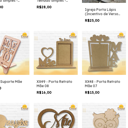
o simples -
Telhado simples -
e Janelas
Porta e Janela
00
R$28,00
das
Abertas
Igreja Porta Lápis
(Incentivo de Verso
ou Presença) - MDF 3
R$25,00
MM - L0214
 Suporte Mãe
XX49 - Porta Retrato
XX48 - Porta Retrato
Mãe 08
Mãe 07
0
R$16,00
R$15,00