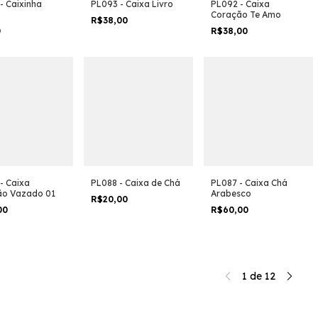
- Caixinha
PL093 - Caixa Livro
PL092 - Caixa
Coração Te Amo
R$38,00
0
R$38,00
- Caixa
PL088 - Caixa de Chá
PL087 - Caixa Chá
ão Vazado 01
Arabesco
R$20,00
00
R$60,00
1
de
12