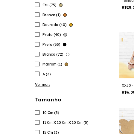
Telhad
Cru (75)
Porta 
R$28,
Fecha
Bronze (1)
Dourado (40)
Prata (40)
Preto (35)
Branco (72)
Marrom (1)
A (3)
Ver mais
XX50 -
R$6,0
Tamanho
10 Cm (3)
11 Cm X 10 Cm X 10 Cm (5)
15 Cm (3)